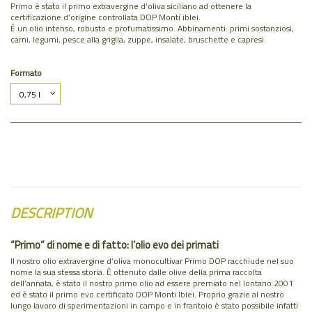
Primo è stato il primo extravergine d’oliva siciliano ad ottenere la
certificazione d’origine controllata DOP Monti iblei.
È un olio intenso, robusto e profumatissimo. Abbinamenti: primi sostanziosi,
carni, legumi, pesce alla griglia, zuppe, insalate, bruschette e capresi.
Formato
DESCRIPTION
“Primo” di nome e di fatto: l’olio evo dei primati
Il nostro olio extravergine d’oliva monocultivar Primo DOP racchiude nel suo
nome la sua stessa storia. È ottenuto dalle olive della prima raccolta
dell’annata, è stato il nostro primo olio ad essere premiato nel lontano 2001
ed è stato il primo evo certificato DOP Monti Iblei. Proprio grazie al nostro
lungo lavoro di sperimentazioni in campo e in frantoio è stato possibile infatti