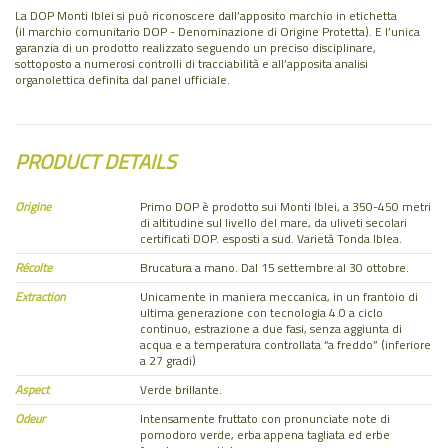
La DOP Monti Iblei si può riconoscere dall’apposito marchio in etichetta
(il marchio comunitario DOP - Denominazione di Origine Protetta). E l’unica
garanzia di un prodotto realizzato seguendo un preciso disciplinare,
sottoposto a numerosi controlli di tracciabilità e all’apposita analisi
organolettica definita dal panel ufficiale.
PRODUCT DETAILS
Origine
Primo DOP è prodotto sui Monti Iblei, a 350-450 metri
di altitudine sul livello del mare, da uliveti secolari
certificati DOP. esposti a sud. Varietà Tonda Iblea.
Récolte
Brucatura a mano. Dal 15 settembre al 30 ottobre.
Extraction
Unicamente in maniera meccanica, in un frantoio di
ultima generazione con tecnologia 4.0 a ciclo
continuo, estrazione a due fasi, senza aggiunta di
acqua e a temperatura controllata “a freddo” (inferiore
a 27 gradi)
Aspect
Verde brillante.
Odeur
Intensamente fruttato con pronunciate note di
pomodoro verde, erba appena tagliata ed erbe