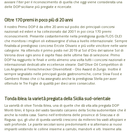
avviare l’iter per il riconoscimento di quella che oggi viene considerata una
delle DOP siciliane più pregiate e ricercate.
Oltre 170 premi in poco più di 20 anni
Il nostro Primo DOP è da oltre 20 anni sul podio dei principali concorsi
nazionali ed esteri e ha collezionato dal 2001 in poi circa 170 premi
riconoscimenti. Presente costantemente nella prestigiosa guida FLOS OLEI
che monitora i migliori oli extravergine d’oliva a livello internazionale. Sempre
finalista al prestigioso concorso Ercole Olivario e più volte vincitore nelle varie
categorie. Ha ottenuto il primo posto nel 2019 al Sol d’Oro del salone Sol di
Verona dove ogni anno è ospite fisso delle ultime fasi di selezione. Primo
DOP ha raggiunto le finali e vinto almeno una volta tutti i concorsi nazionali e
internazionali dedicati alle eccellenze olearie. Dall’Olive Oil Competition di
Los Angeles al Feinschmecker Olivenöltest - Olio Award di Zurigo. Inoltre è
sempre segnalato nelle principali guide gastronomiche, come Slow Food e
Gambero Rosso che ci ha assegnato anche la prestigiosa Stella per aver
ottenuto le Tre Foglie di qualità per dieci anni consecutivi.
Tonda iblea: la varietà pregiata della Sicilia sud-orientale
La varietà di olive Tonda Iblea, una di quelle che dà vita alla pregiata DOP
Monti Iblei, è tipica del vasto tavolato calcareo della Sicilia sudorientale che è
anche la nostra casa. Siamo nell’entroterra delle province di Siracusa e di
Ragusa: qui, gli ulivi di questa varietà crescono da millenni tra vasti altopiani e
valli profonde. Le piante secolari sono predominanti e si alternano ai nuovi
impianti vestendo le colline insieme a carrubi, mandorli e viti. Insieme alla