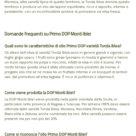
Moresca, altra varietà tipica di questo territorio, la Tonda Iblea domina questo
territorio e produce un olio dal sapore equilibrato, ricco e saporito, intenso e
persistente, con un inconfondibile sentore di pomodoro ed erba fresca.
Domande frequenti su Primo DOP Monti Iblei
Quali sono le caratteristiche di olio Primo DOP varietà Tonda Iblea?
Gli alberi dell’oliva di varietà Tonda Iblea sono in genere grandi e vigorosi, con
foglie grigio opaco. I frutti sono grossi (pensano in media 6 grammi) e hanno
un buon rapporto tra polpa e nocciolo, infatti la resa in olio è buona. Per
molto tempo questa oliva è stata utilizzata come prodotto da mensa. Il
pregiato olio che se ne ricava ha un fruttato intenso e un bouquet di sentori
vari, dal pomodoro all’erba tagliata. È ricco di polifenoli e vitamina E.
Come viene prodotta la DOP Monti Iblei?
La DOP Monti Iblei viene prodotta nella parte orientale della Sicilia, in
particolare nelle province di Ragusa e Siracusa. Per almeno l’80% deve essere
ottenuta dalle varietà Tonda Iblea, Moresca, Nocellara Etnea, Verdese,
Biancolilla e Zaituna, anche combinate tra loro. Altre varietà possono essere
presenti ma per non più del 20%.
Come si riconosce l’olio Primo DOP Monti Iblei?