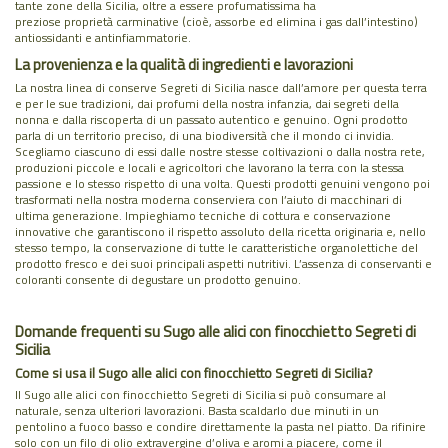
tante zone della Sicilia, oltre a essere profumatissima ha
preziose proprietà carminative (cioè, assorbe ed elimina i gas dall’intestino)
antiossidanti e antinfiammatorie.
La provenienza e la qualità di ingredienti e lavorazioni
La nostra linea di conserve Segreti di Sicilia nasce dall’amore per questa terra
e per le sue tradizioni, dai profumi della nostra infanzia, dai segreti della
nonna e dalla riscoperta di un passato autentico e genuino. Ogni prodotto
parla di un territorio preciso, di una biodiversità che il mondo ci invidia.
Scegliamo ciascuno di essi dalle nostre stesse coltivazioni o dalla nostra rete,
produzioni piccole e locali e agricoltori che lavorano la terra con la stessa
passione e lo stesso rispetto di una volta. Questi prodotti genuini vengono poi
trasformati nella nostra moderna conserviera con l’aiuto di macchinari di
ultima generazione. Impieghiamo tecniche di cottura e conservazione
innovative che garantiscono il rispetto assoluto della ricetta originaria e, nello
stesso tempo, la conservazione di tutte le caratteristiche organolettiche del
prodotto fresco e dei suoi principali aspetti nutritivi. L’assenza di conservanti e
coloranti consente di degustare un prodotto genuino.
Domande frequenti su Sugo alle alici con finocchietto Segreti di
Sicilia
Come si usa il Sugo alle alici con finocchietto Segreti di Sicilia?
Il Sugo alle alici con finocchietto Segreti di Sicilia si può consumare al
naturale, senza ulteriori lavorazioni. Basta scaldarlo due minuti in un
pentolino a fuoco basso e condire direttamente la pasta nel piatto. Da rifinire
solo con un filo di olio extravergine d’oliva e aromi a piacere, come il