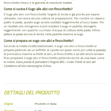
finocchietto fresco e la granella di mandorle tostate.
Come si cucina il Sugo alle alici con finocchietto?
Il Sugo alle alici con finocchietto Segreti di Sicilia è già pronto per essere
utilizzato, non serve alcuna cottura né preparazione. Per condire un classico
piatto di pasta, questo sugo va solo scaldato leggermente a fuoco basso. Per
un risultato più omogeneo si può scaldare il sugo in padella, allungarlo
leggermente con qualche cucchiaio d’acqua di cottura della pasta. Infine,
saltare la pasta ancora al dente nella padella insieme al sugo.
Come si prepara un sugo con alici e finocchietto?
Secondo la nostra ricetta tradizionale, il sugo con alici e finocchietto si
prepara partendo da un soffritto di cipolla nel quale viene poi cotta la passata
di pomodoro insieme ai filetti di alici, al finocchietto e ad altri aromi siciliani.
Puoi preparare il sugo alici e finocchietto partendo anche da una base come
la nostra
Salsa pronta di pomodoro Ciliegino BIO
, i nostri
Filetti di alici del
Cantabrico all’olio extravergine d’oliva.
DETTAGLI DEL PRODOTTO
Origine
Prodotto in Italia
Tipologia
Sughi