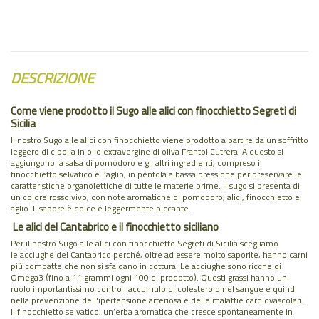
DESCRIZIONE
Come viene prodotto il Sugo alle alici con finocchietto Segreti di
Sicilia
Il nostro Sugo alle alici con finocchietto viene prodotto a partire da un soffritto
leggero di cipolla in olio extravergine di oliva Frantoi Cutrera. A questo si
aggiungono la salsa di pomodoro e gli altri ingredienti, compreso il
finocchietto selvatico e l’aglio, in pentola a bassa pressione per preservare le
caratteristiche organolettiche di tutte le materie prime. Il sugo si presenta di
un colore rosso vivo, con note aromatiche di pomodoro, alici, finocchietto e
aglio. Il sapore è dolce e leggermente piccante.
Le alici del Cantabrico e il finocchietto siciliano
Per il nostro Sugo alle alici con finocchietto Segreti di Sicilia scegliamo
le acciughe del Cantabrico perché, oltre ad essere molto saporite, hanno carni
più compatte che non si sfaldano in cottura. Le acciughe sono ricche di
Omega3 (fino a 11 grammi ogni 100 di prodotto). Questi grassi hanno un
ruolo importantissimo contro l’accumulo di colesterolo nel sangue e quindi
nella prevenzione dell'ipertensione arteriosa e delle malattie cardiovascolari.
Il finocchietto selvatico, un’erba aromatica che cresce spontaneamente in