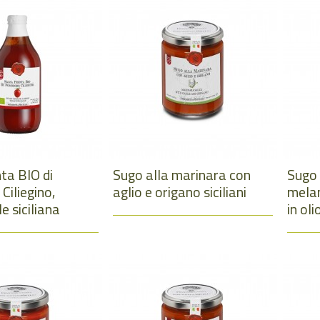
ta BIO di
Sugo alla marinara con
Sugo
iliegino,
aglio e origano siciliani
melan
e siciliana
in oli