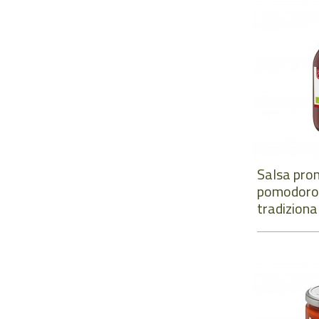
Salsa pron
pomodoro C
tradizional