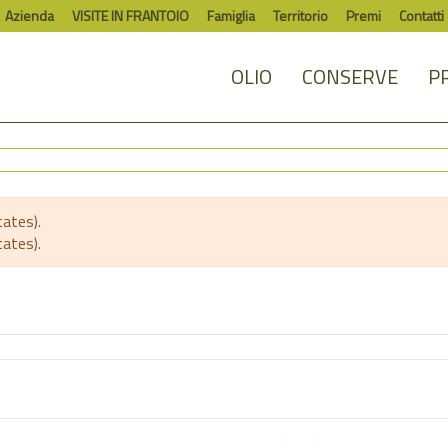
Azienda
VISITE IN FRANTOIO
Famiglia
Territorio
Premi
Contatti
OLIO
CONSERVE
P
ates).
ates).