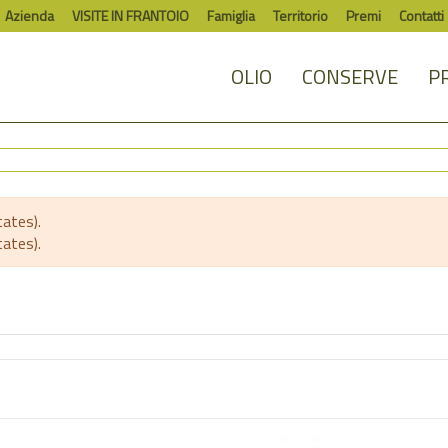
Azienda
VISITE IN FRANTOIO
Famiglia
Territorio
Premi
Contatti
OLIO
CONSERVE
P
ates).
ates).