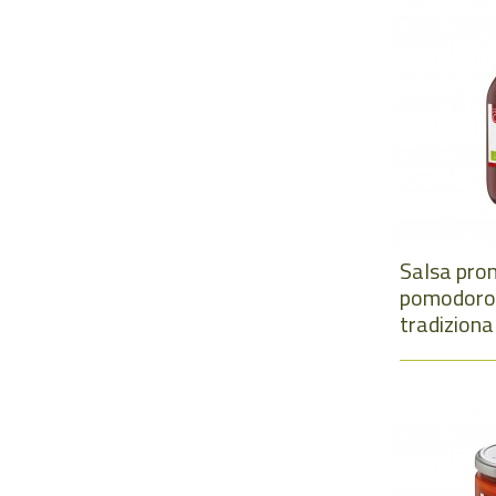
Salsa pron
pomodoro C
tradizional