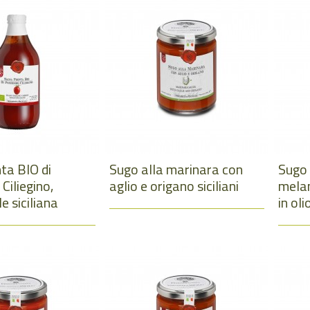
ta BIO di
Sugo alla marinara con
Sugo
iliegino,
aglio e origano siciliani
melan
e siciliana
in oli